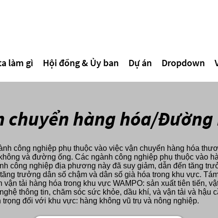
a làm gì
Hội đồng & Ủy ban
Dự án
Dropdown
n chuyển hàng hóa/Đường 
 công nghiệp phụ thuộc vào việc vận chuyển hàng hóa thươn
g không và đường ống. Các ngành công nghiệp phụ thuộc vào hàn
ành công nghiệp địa phương này đã suy giảm, dẫn đến tăng tr
 tăng trưởng dân số chậm và dân số già hóa trong khu vực. T
 vận tải hàng hóa trong khu vực WAMPO: sản xuất tiên tiến, vật l
nghệ thông tin, chăm sóc sức khỏe, dầu khí, và vận tải và hậu 
 trọng đối với khu vực: hàng không vũ trụ và nông nghiệp.