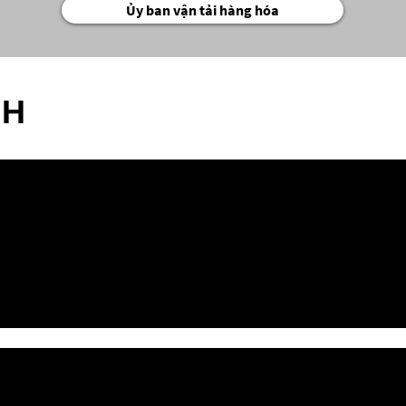
Ủy ban vận tải hàng hóa
NH
HỢP TÁC W
N TẢI
HƠN
HU VỰC
KẾ HOẠCH
KHU VỰC
N
 TIỂU
KẾ HOẠCH 
AS
KHU VỰC WI