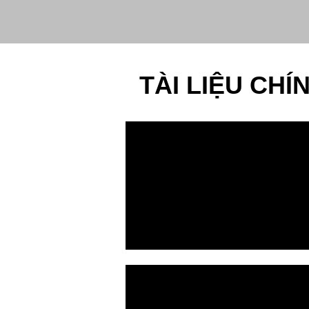
TÀI LIỆU CHÍ
KẾ HOẠCH VẬ
HÀNG HÓA K
WAMPO 2020
2017 TOÀN BỘ
BANG KANS