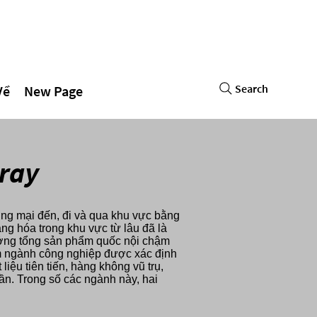
Search
Về
New Page
ray
g mại đến, đi và qua khu vực bằng
g hóa trong khu vực từ lâu đã là
ưởng tổng sản phẩm quốc nội chậm
ám ngành công nghiệp được xác định
iệu tiên tiến, hàng không vũ trụ,
cần. Trong số các ngành này, hai