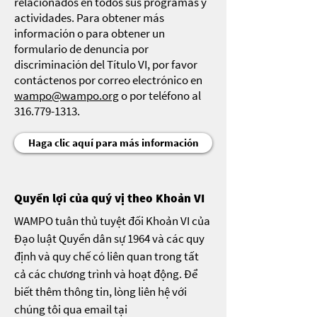
relacionados en todos sus programas y
actividades. Para obtener más
información o para obtener un
formulario de denuncia por
discriminación del Título VI, por favor
contáctenos por correo electrónico en
wampo@wampo.org
o por teléfono al
316.779-1313
.
Haga clic aquí para más información
Quyền lợi của quý vị theo Khoản VI
WAMPO tuân thủ tuyệt đối Khoản VI của
Đạo luật Quyền dân sự 1964 và các quy
định và quy chế có liên quan trong tất
cả các chương trình và hoạt động. Để
biết thêm thông tin, lòng liên hệ với
chúng tôi qua email tại