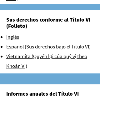
Sus derechos conforme al Título VI
(Folleto)
Inglés
Español (Sus derechos bajo el Título VI)
Vietnamita (Quyền lợi của quý vị theo
Khoản VI)
Informes anuales del Título VI
Informe anual del Título VI de 2021
Informe anual del Título VI de 2022
Informe anual del Título VI de 2023
Informe anual del Título VI de 2024