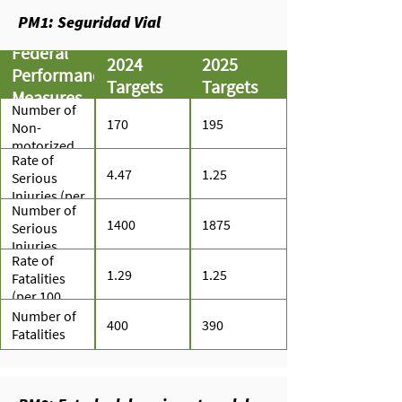
PM1: Seguridad Vial
Federal
2024
2025
Performance
Targets
Targets
Measures
Number of
170
195
Non-
motorized
Rate of
Fatalities and
4.47
1.25
Serious
Serious
Injuries (per
Injuries
Number of
100 million
1400
1875
Serious
VMT)
Injuries
Rate of
1.29
1.25
Fatalities
(per 100
million
Number of
400
390
vehicle miles
Fatalities
traveled
(VMT))