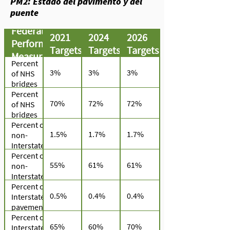
PM2: Estado del pavimento y del
puente
Federal
2021
2024
2026
Performance
Targets
Targets
Targets
Measures
Percent
3%
3%
3%
of NHS
bridges
by deck
Percent
70%
72%
72%
area
of NHS
classified
bridges
as in
by deck
Percent of
1.5%
1.7%
1.7%
poor
area
non-
condition
classified
Interstate
as in
NHS
Percent of
55%
61%
61%
good
pavements
non-
condition
in poor
Interstate
condition
National
Percent of
0.5%
0.4%
0.4%
Highway
Interstate
System
pavements
(NHS)
in poor
Percent of
65%
60%
70%
pavements
condition
Interstate