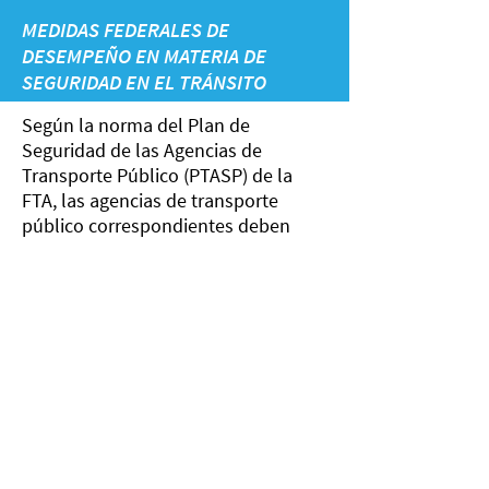
MEDIDAS FEDERALES DE
DESEMPEÑO EN MATERIA DE
SEGURIDAD EN EL TRÁNSITO
Según la norma del Plan de
Seguridad de las Agencias de
Transporte Público (PTASP) de la
FTA, las agencias de transporte
público correspondientes deben
desarrollar planes de seguridad que
definan cómo implementarán los
Sistemas de Gestión de la Seguridad
(SMS). Estos planes deben incluir
objetivos para las medidas de
desempeño definidas en el Plan
Nacional de Seguridad del
Transporte Público, relacionadas
con muertes, lesiones, incidentes de
seguridad y confiabilidad del