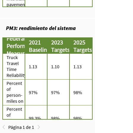
in good
pavements
condition
in good
condition
PM3: rendimiento del sistema
Federal
2021
2023
2025
Performance
Baseline
Targets
Targets
Measures
Truck
Travel
1.13
1.10
1.13
Time
Reliability
Index
Percent
(TTTR)
of
97%
97%
98%
person-
miles on
the non-
Percent
Interstate
of
99.3%
98%
98%
NHS that
person-
are
miles on
Página 1 de 1
reliable
the